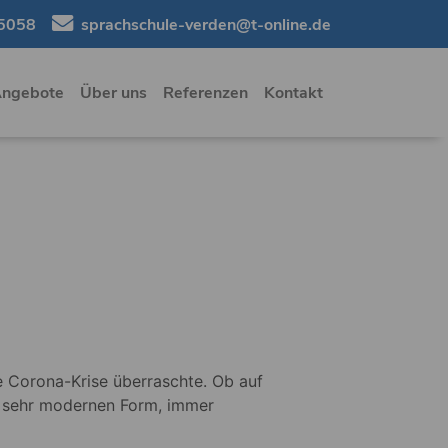
5058
sprachschule-verden@t-online.de
Angebote
Über uns
Referenzen
Kontakt
e Corona-Krise überraschte. Ob auf
er sehr modernen Form, immer