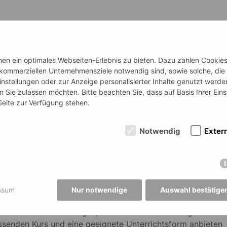
n ein optimales Webseiten-Erlebnis zu bieten. Dazu zählen Cookies, 
 kommerziellen Unternehmensziele notwendig sind, sowie solche, die
instellungen oder zur Anzeige personalisierter Inhalte genutzt werde
 Sie zulassen möchten. Bitte beachten Sie, dass auf Basis Ihrer Ein
nlosen und unverbindlichen Probestunde an.
 Seite zur Verfügung stehen.
e Mitarbeiter*innen?
Notwendig
Exter
ativen Lehrmaterialien und hoch motivierten
en unsere Kursteilnehmer*innen überdurchschnittlich gute
 dem Motto „Lernen mit Spaß“. Sie erhalten bei uns
ht mit aktuellen Themen aus den jeweiligen Lebens- und
ssum
Nur notwendige
Auswahl bestätige
en.
terricht! In einem Vorgespräch ermitteln wir den ganz
ssenden Kurs und eine geeignete Unterrichtsform anbieten