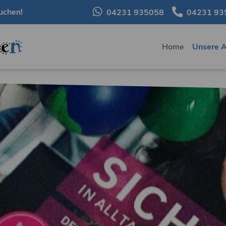
uchen!
04231 935058
04231 93
Home
Unsere 