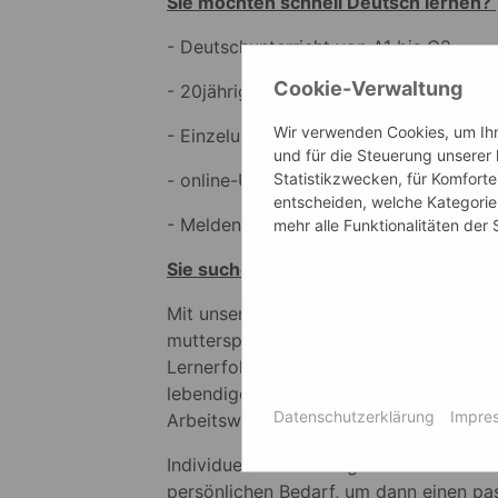
Sie möchten schnell Deutsch lernen?
- Deutschunterricht von A1 bis C2
Cookie-Verwaltung
- 20jährige Jahre Erfahrung
Wir verwenden Cookies, um Ihne
- Einzelunterricht oder Kleingruppe
und für die Steuerung unserer
Statistikzwecken, für Komforte
- online-Unterricht möglich
entscheiden, welche Kategorien
- Melden Sie sich jetzt zu einer koste
mehr alle Funktionalitäten der
Sie suchen einen Deutschkurs für Ihr
Mit unserer speziellen Methodik, innov
muttersprachlichen Trainerinnen erziel
Lernerfolge. Unsere Kurse laufen unter
lebendigen und authentischen Unterric
Datenschutzerklärung
Impre
Arbeitswelten unserer Teilnehmer*inn
Individueller und maßgeschneiderter Un
persönlichen Bedarf, um dann einen pa