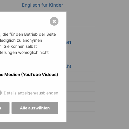
Englisch für Kinder
LRS | Lese- und
✖
Rechtschreibtraining
die für den Betrieb der Seite
 lediglich zu anonymen
Unterrichtsformen
n. Sie können selbst
stellungen womöglich nicht
Einzelunterricht
Kleingruppenunterricht
ne Medien (YouTube Videos)
Online-Unterricht
Präsenzunterricht
Details anzeigen/ausblenden
Veranstaltungen
inhouse
n
Alle auswählen